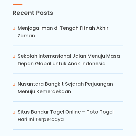
Recent Posts
Menjaga Iman di Tengah Fitnah Akhir
Zaman
Sekolah Internasional Jalan Menuju Masa
Depan Global untuk Anak Indonesia
Nusantara Bangkit Sejarah Perjuangan
Menuju Kemerdekaan
Situs Bandar Togel Online – Toto Togel
Hari Ini Terpercaya