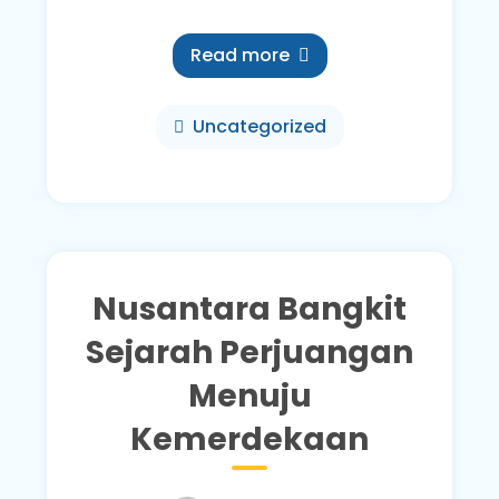
Read more
Uncategorized
Nusantara Bangkit
Sejarah Perjuangan
Menuju
Kemerdekaan