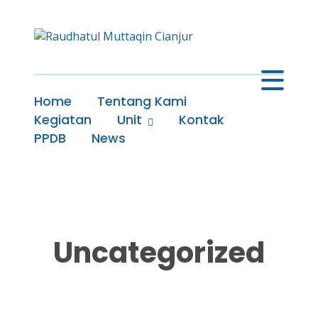
Home
Tentang Kami
Kegiatan
Unit
Kontak
PPDB
News
Uncategorized