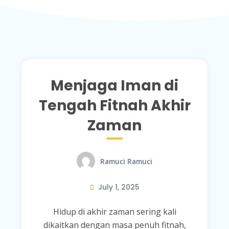
Menjaga Iman di
Tengah Fitnah Akhir
Zaman
Ramuci Ramuci
July 1, 2025
Hidup di akhir zaman sering kali
dikaitkan dengan masa penuh fitnah,