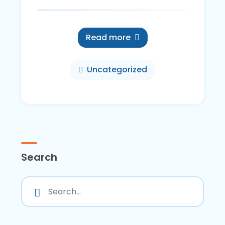
Read more
Uncategorized
Search