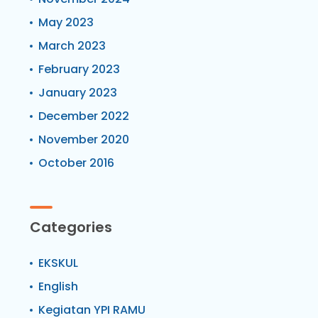
May 2023
March 2023
February 2023
January 2023
December 2022
November 2020
October 2016
Categories
EKSKUL
English
Kegiatan YPI RAMU