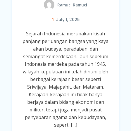
Ramuci Ramuci
July 1, 2025
Sejarah Indonesia merupakan kisah
panjang perjuangan bangsa yang kaya
akan budaya, peradaban, dan
semangat kemerdekaan. Jauh sebelum
Indonesia merdeka pada tahun 1945,
wilayah kepulauan ini telah dihuni oleh
berbagai kerajaan besar seperti
Sriwijaya, Majapahit, dan Mataram.
Kerajaan-kerajaan ini tidak hanya
berjaya dalam bidang ekonomi dan
militer, tetapi juga menjadi pusat
penyebaran agama dan kebudayaan,
seperti […]