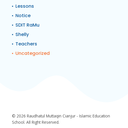
Lessons
Notice
SDIT RaMu
Shelly
Teachers
Uncategorized
© 2026 Raudhatul Muttaqin Cianjur - Islamic Education
School. All Right Reserved.