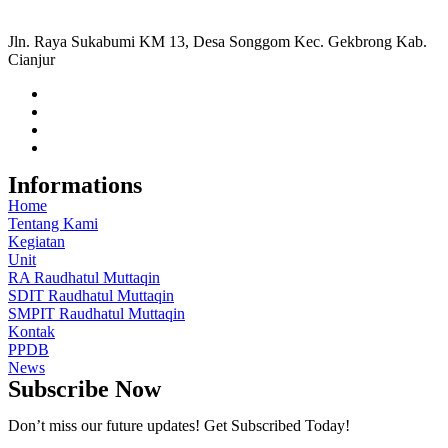
https://bcrj.org.br/faq/
https://hondahungvuong.com/
Jln. Raya Sukabumi KM 13, Desa Songgom Kec. Gekbrong Kab.
https://opcmeal.gov.zw/
Cianjur
https://aromacom.com.my/
https://praptigroup.com/
https://asmotors.ma/
https://tulisan.endahws.com/
https://loja.hellograf.com.br/
https://silsilah.app/
https://alohaauto.cz/
Informations
https://mme.duet.edu.pk/
Home
https://acdealz.com/
Tentang Kami
https://pointvillagehotel.co.za/
Kegiatan
https://digitalpc.com.au/
Unit
https://casapaakat.demosturn.com/
RA Raudhatul Muttaqin
https://democp.demosturn.com/
SDIT Raudhatul Muttaqin
https://hayanoon.com/
SMPIT Raudhatul Muttaqin
https://baonailusa.com/contact/
Kontak
https://developer.emmanueldigitals.com/
PPDB
https://www.digitalprintcustom.com/
News
https://cronache.laeng-meucci.edu.it/
Subscribe Now
https://fnksda.or.id/
https://www.rama.uml.edu.ni/
Don’t miss our future updates! Get Subscribed Today!
https://arumaroma.id/