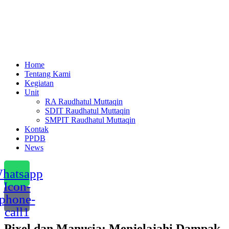
Menu
Home
Tentang Kami
Kegiatan
Unit
RA Raudhatul Muttaqin
SDIT Raudhatul Muttaqin
SMPIT Raudhatul Muttaqin
Kontak
PPDB
News
hatsapp
Icon-
phone-
call1
Pixel dan Manusia: Menjelajahi Dampak