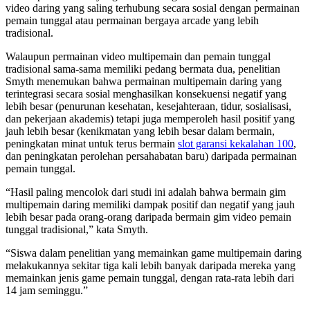
video daring yang saling terhubung secara sosial dengan permainan
pemain tunggal atau permainan bergaya arcade yang lebih
tradisional.
Walaupun permainan video multipemain dan pemain tunggal
tradisional sama-sama memiliki pedang bermata dua, penelitian
Smyth menemukan bahwa permainan multipemain daring yang
terintegrasi secara sosial menghasilkan konsekuensi negatif yang
lebih besar (penurunan kesehatan, kesejahteraan, tidur, sosialisasi,
dan pekerjaan akademis) tetapi juga memperoleh hasil positif yang
jauh lebih besar (kenikmatan yang lebih besar dalam bermain,
peningkatan minat untuk terus bermain
slot garansi kekalahan 100
,
dan peningkatan perolehan persahabatan baru) daripada permainan
pemain tunggal.
“Hasil paling mencolok dari studi ini adalah bahwa bermain gim
multipemain daring memiliki dampak positif dan negatif yang jauh
lebih besar pada orang-orang daripada bermain gim video pemain
tunggal tradisional,” kata Smyth.
“Siswa dalam penelitian yang memainkan game multipemain daring
melakukannya sekitar tiga kali lebih banyak daripada mereka yang
memainkan jenis game pemain tunggal, dengan rata-rata lebih dari
14 jam seminggu.”