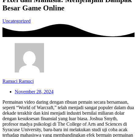
Besar Game Online
Uncategorized
Ramuci Ramuci
November 28, 2024
Permainan video daring dengan ribuan pemain secara bersamaan,
seperti “World of Warcraft,” telah menjadi sangat populer dalam dua
dekade terakhir dan kini menjadi industri bernilai miliaran dolar
dengan kesuksesan finansial yang luar biasa. Joshua Smyth,
profesor madya psikologi di The College of Arts and Sciences di
Syracuse University, baru-baru ini melakukan studi uji coba acak
terhadap mahasiswa yang membandingkan efek bermain permainan