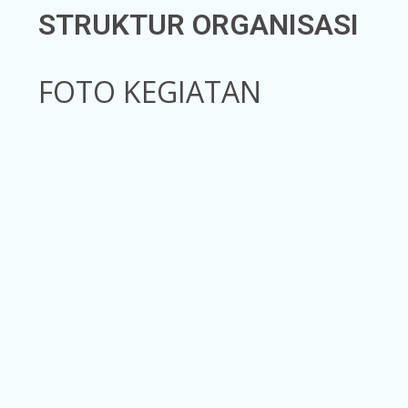
STRUKTUR ORGANISASI
FOTO KEGIATAN
https://blog.movv.co/ko/
https://vliblogi.emu.ee/
https://loja2.cmbbrasil.com.br/
https://kymasgestao.com.br/conteudo/
https://nikosgestao.com.br/fundos-ogin11/