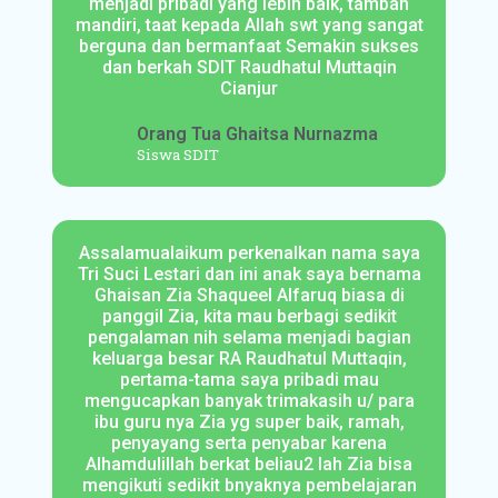
menjadi pribadi yang lebih baik, tambah
mandiri, taat kepada Allah swt yang sangat
berguna dan bermanfaat Semakin sukses
dan berkah SDIT Raudhatul Muttaqin
Cianjur
Orang Tua Ghaitsa Nurnazma
Siswa SDIT
Assalamualaikum perkenalkan nama saya
Tri Suci Lestari dan ini anak saya bernama
Ghaisan Zia Shaqueel Alfaruq biasa di
panggil Zia, kita mau berbagi sedikit
pengalaman nih selama menjadi bagian
keluarga besar RA Raudhatul Muttaqin,
pertama-tama saya pribadi mau
mengucapkan banyak trimakasih u/ para
ibu guru nya Zia yg super baik, ramah,
penyayang serta penyabar karena
Alhamdulillah berkat beliau2 lah Zia bisa
mengikuti sedikit bnyaknya pembelajaran