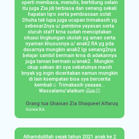
sperti membaca, menulis, berhitung selain
itu juga Zia jdi terbiasa dan senang sekali
hapalan Iqro serta pembiasaan solat
Dhuha tak lupa juga ucapan trimakasih yg
sebesar2nya u/ pembina yayasan serta
sluruh staff krna sudah menciptakan
situasi lingkungan skolah yg aman serta
nyaman khususnya u/ anak2 RA yg pda
dasarnya mungkin anak2 lgi senang2nya
belajar sambil bermain krna di adakannya
juga taman bermain u/anak2.. Mungkin
ckup sekian dri sya sebetulnya masih
bnyak yg ingin diceritakan namun mungkin
di lain ksempatan bisa sya bercerita
kembali☺️ Trimakasih yaaaaa...
Wassalamu'alaikum 🤗🙏🏻
Orang tua Ghaisan Zia Shaqueel Alfaruq
Siswa RA
Alhamdulillah sejak tahun 2021 anak ke 2