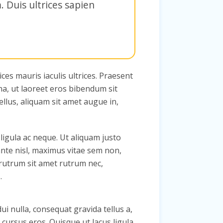
 Duis ultrices sapien
ces mauris iaculis ultrices. Praesent
a, ut laoreet eros bibendum sit
ellus, aliquam sit amet augue in,
ligula ac neque. Ut aliquam justo
 ante nisl, maximus vitae sem non,
, rutrum sit amet rutrum nec,
.
ui nulla, consequat gravida tellus a,
cursus eros. Quisque ut lacus ligula.