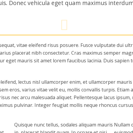
uis. Donec vehicula eget quam maximus interdum.
quat, vitae eleifend risus posuere. Fusce vulputate dui ultri
varius placerat nibh consectetur. Cras maximus semper magn
r eget mauris sit amet lorem faucibus lacinia. Duis sapien t
leifend, lectus nisl ullamcorper enim, et ullamcorper mauris 
m eros, varius vitae velit eu, mollis convallis turpis. Etiam
t risus nec arcu malesuada aliquet. Pellentesque lacus ipsum
ximus pulvinar. Integer feugiat mollis neque rhoncus cursus
Quisque nunc tellus, sodales aliquam mauris
Nullam d
et
in, placerat blandit quam. In ornare et nisi
euismod 