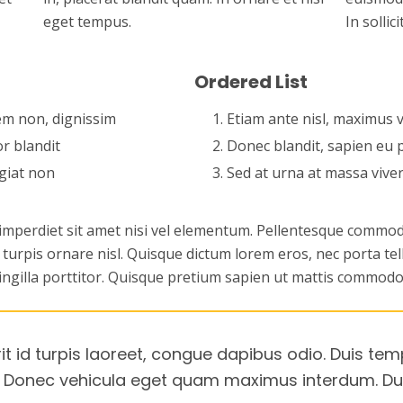
eget tempus.
In sollic
Ordered List
em non, dignissim
1. Etiam ante nisl, maximus 
or blandit
2. Donec blandit, sapien eu p
giat non
3. Sed at urna at massa vive
imperdiet sit amet nisi vel elementum. Pellentesque commodo,
rpis ornare nisl. Quisque dictum lorem eros, nec porta tellus
ingilla porttitor. Quisque pretium sapien ut mattis commodo
it id turpis laoreet, congue dapibus odio. Duis tem
. Donec vehicula eget quam maximus interdum. Dui