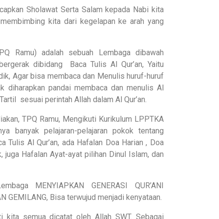
Ucapkan Sholawat Serta Salam kepada Nabi kita
embimbing kita dari kegelapan ke arah yang
TPQ Ramu) adalah sebuah Lembaga dibawah
rgerak dibidang Baca Tulis Al Qur’an, Yaitu
ik, Agar bisa membaca dan Menulis huruf-huruf
nak diharapkan pandai membaca dan menulis Al
artil sesuai perintah Allah dalam Al Qur’an.
liakan, TPQ Ramu, Mengikuti Kurikulum LPPTKA
ya banyak pelajaran-pelajaran pokok tentang
 Tulis Al Qur’an, ada Hafalan Doa Harian , Doa
, juga Hafalan Ayat-ayat pilihan Dinul Islam, dan
Lembaga MENYIAPKAN GENERASI QUR’ANI
EMILANG, Bisa terwujud menjadi kenyataan.
 kita semua dicatat oleh Allah SWT. Sebagai