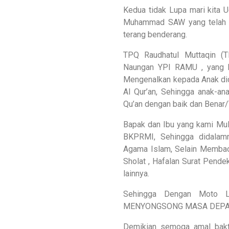
Kedua tidak Lupa mari kita 
Muhammad SAW yang telah m
terang benderang.
TPQ Raudhatul Muttaqin (
Naungan YPI RAMU , yang be
Mengenalkan kepada Anak did
Al Qur’an, Sehingga anak-a
Qu’an dengan baik dan Benar/T
Bapak dan Ibu yang kami Mu
BKPRMI, Sehingga didalamn
Agama Islam, Selain Membaca
Sholat , Hafalan Surat Pendek
lainnya.
Sehingga Dengan Moto 
MENYONGSONG MASA DEPAN G
Demikian semoga amal bakti