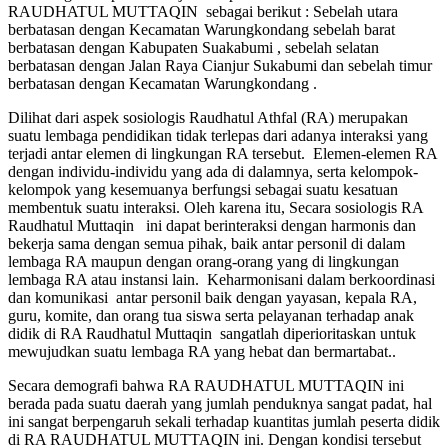
RAUDHATUL MUTTAQIN sebagai berikut : Sebelah utara
berbatasan dengan Kecamatan Warungkondang sebelah barat
berbatasan dengan Kabupaten Suakabumi , sebelah selatan
berbatasan dengan Jalan Raya Cianjur Sukabumi dan sebelah timur
berbatasan dengan Kecamatan Warungkondang .
Dilihat dari aspek sosiologis Raudhatul Athfal (RA) merupakan
suatu lembaga pendidikan tidak terlepas dari adanya interaksi yang
terjadi antar elemen di lingkungan RA tersebut. Elemen-elemen RA
dengan individu-individu yang ada di dalamnya, serta kelompok-
kelompok yang kesemuanya berfungsi sebagai suatu kesatuan
membentuk suatu interaksi. Oleh karena itu, Secara sosiologis RA
Raudhatul Muttaqin ini dapat berinteraksi dengan harmonis dan
bekerja sama dengan semua pihak, baik antar personil di dalam
lembaga RA maupun dengan orang-orang yang di lingkungan
lembaga RA atau instansi lain. Keharmonisani dalam berkoordinasi
dan komunikasi antar personil baik dengan yayasan, kepala RA,
guru, komite, dan orang tua siswa serta pelayanan terhadap anak
didik di RA Raudhatul Muttaqin sangatlah diperioritaskan untuk
mewujudkan suatu lembaga RA yang hebat dan bermartabat..
Secara demografi bahwa RA RAUDHATUL MUTTAQIN ini
berada pada suatu daerah yang jumlah penduknya sangat padat, hal
ini sangat berpengaruh sekali terhadap kuantitas jumlah peserta didik
di RA RAUDHATUL MUTTAQIN ini. Dengan kondisi tersebut