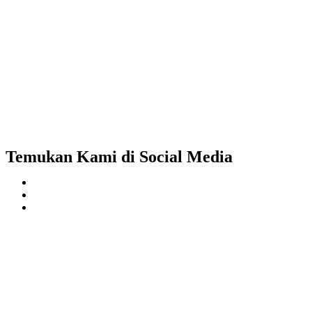
Temukan Kami di Social Media
https://pelra.maritim.go.id/
https://dinaskesehatan.selumakab.go.id/
https://protuning.id/
https://ptnobelindonesia.com/
https://okegas.id/
https://dukcapil.selumakab.go.id/